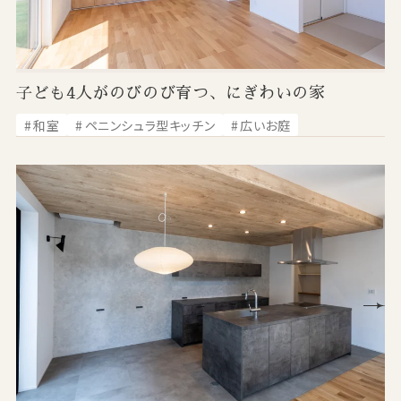
子ども4人がのびのび育つ、にぎわいの家
和室
ペニンシュラ型キッチン
広いお庭